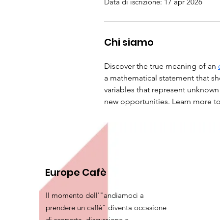
Data di iscrizione: 17 apr 2026
Chi siamo
Discover the true meaning of an 
a mathematical statement that sh
variables that represent unknown
new opportunities. Learn more 
Europe Cafè
Il momento dell'"andiamoci a
prendere un caffè" diventa occasione
di scoperta, discussione e