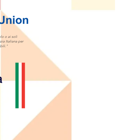
lo o ai soli
zia Italiana per
ili."