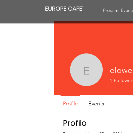
EUROPE CAFE'
Prossimi Event
elowe
elowen.mo
1
Follower
Profile
Events
Profilo