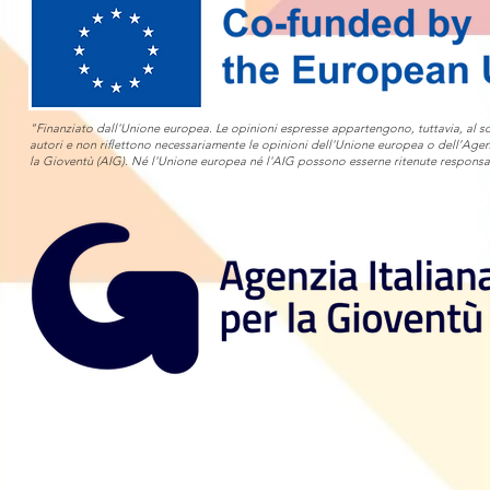
"Finanziato dall'Unione europea. Le opinioni espresse appartengono, tuttavia, al so
autori e non riflettono necessariamente le opinioni dell'Unione europea o dell’Agen
la Gioventù (AIG). Né l'Unione europea né l'AIG possono esserne ritenute responsab