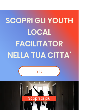
SCOPRI GLI YOUTH
LOCAL
FACILITATOR
NELLA TUA CITTA'
YFL
Scopri di più