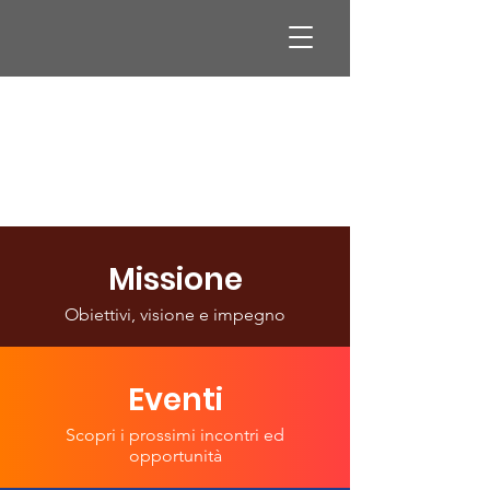
Missione
Obiettivi, visione e impegno
Eventi
Scopri i prossimi incontri ed
opportunità