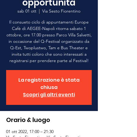
opportunità
sab 01 ott
  |  
Via Sesto Fiorentino
Il consueto ciclo di appuntamenti Europe
Cafè di AEGEE-Napoli ritorna sabato 1
ottobre, ore 17.00 presso Parco Villa Salvetti,
in occasione del Q-Festival organizzato da
Q-Est, Twoplustwo, Tam e Bus Theater e
invita tutti coloro che sono interessati a
registrarsi per prendere parte al Festival!
La registrazione è stata
chiusa
Scopri gli altri eventi
Orario & luogo
01 ott 2022, 17:00 – 21:30