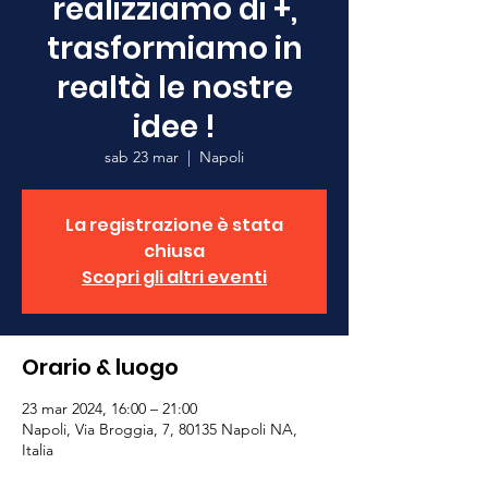
realizziamo di +,
trasformiamo in
realtà le nostre
idee !
sab 23 mar
  |  
Napoli
La registrazione è stata
chiusa
Scopri gli altri eventi
Orario & luogo
23 mar 2024, 16:00 – 21:00
Napoli, Via Broggia, 7, 80135 Napoli NA,
Italia