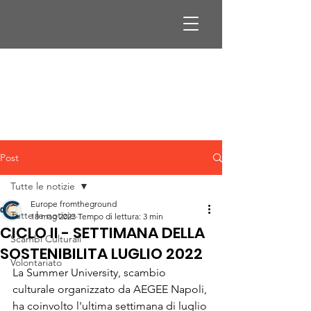
Post
Tutte le notizie
Europe fromtheground
Tutte le notizie
18 mag 2023
Tempo di lettura: 3 min
CICLO II - SETTIMANA DELLA
Scambi Culturali
SOSTENIBILITA LUGLIO 2022
Volontariato
La Summer University, scambio 
culturale organizzato da AEGEE Napoli, 
ha coinvolto l'ultima settimana di luglio 