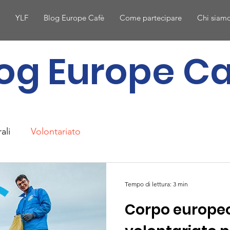
i
YLF
Blog Europe Cafè
Come partecipare
Chi siam
og Europe C
ali
Volontariato
Tempo di lettura: 3 min
Corpo europeo 