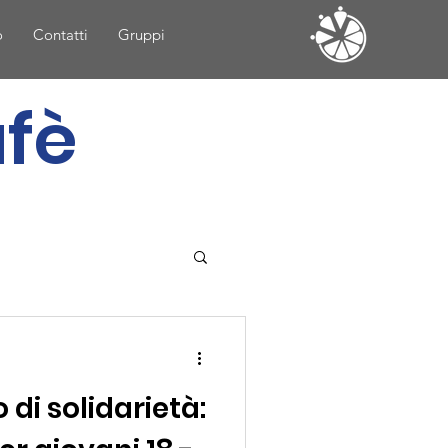
o
Contatti
Gruppi
afè
di solidarietà: