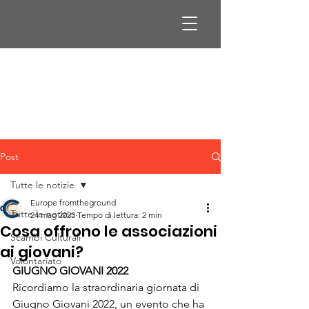
Post
Tutte le notizie
Europe fromtheground
Tutte le notizie
24 mag 2023
Tempo di lettura: 2 min
Cosa offrono le associazioni
Scambi Culturali
ai giovani?
Volontariato
GIUGNO GIOVANI 2022
Ricordiamo la straordinaria giornata di 
Giugno Giovani 2022, un evento che ha 