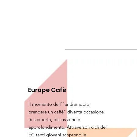
Europe Cafè
Il momento dell'"andiamoci a
prendere un caffè" diventa occasione
di scoperta, discussione e
approfondimento. Attraverso i cicli del
EC tanti giovani scoprono le