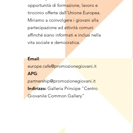
opportunità di formazione, lavoro e
tirocinio offerte dall'Unione Europea.
Miriamo a coinvolgere i giovani alla
partecipazione ad attività comuni
affinché siano informati e inclusi nella
vita sociale e democratica.
Email
:
europe.cafe@promozionegiovani.it
APG
:
partnership@promozionegiovani.it
Indirizzo:
Galleria Principe "Centro
Giovanile Common Gallery"