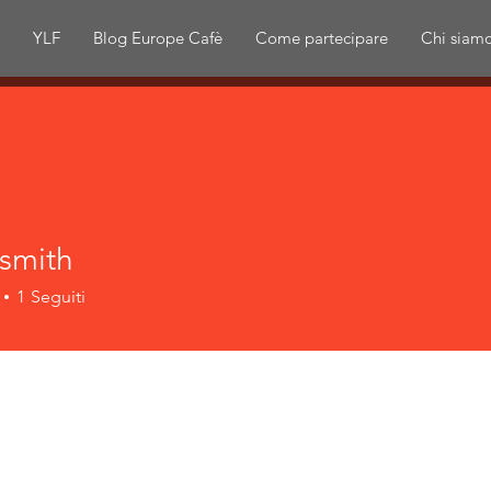
i
YLF
Blog Europe Cafè
Come partecipare
Chi siam
 smith
1
Seguiti