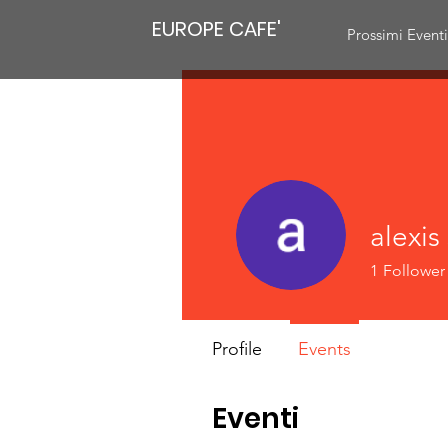
EUROPE CAFE'
Prossimi Event
alexis
1
Follower
Profile
Events
Eventi