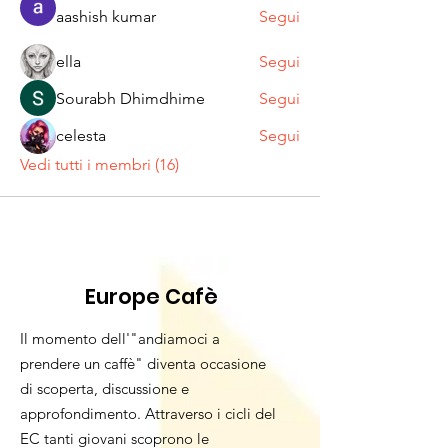
aashish kumar
Segui
ella
Segui
Sourabh Dhimdhime
Segui
celesta
Segui
Vedi tutti i membri (16)
Europe Cafè
Il momento dell'"andiamoci a
prendere un caffè" diventa occasione
di scoperta, discussione e
approfondimento. Attraverso i cicli del
EC tanti giovani scoprono le