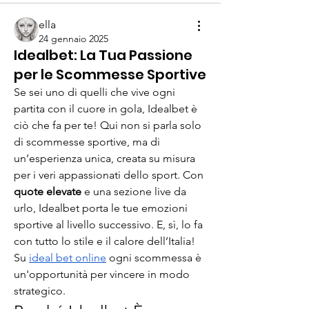
ella
24 gennaio 2025
Idealbet: La Tua Passione
per le Scommesse Sportive
Se sei uno di quelli che vive ogni 
partita con il cuore in gola, Idealbet è 
ciò che fa per te! Qui non si parla solo 
di scommesse sportive, ma di 
un’esperienza unica, creata su misura 
per i veri appassionati dello sport. Con 
quote elevate
 e una sezione live da 
urlo, Idealbet porta le tue emozioni 
sportive al livello successivo. E, sì, lo fa 
con tutto lo stile e il calore dell’Italia!
Su 
ideal bet online
 ogni scommessa è 
un'opportunità per vincere in modo 
strategico.