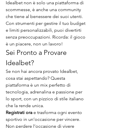
Idealbet non è solo una piattaforma di 
scommesse, è anche una community 
che tiene al benessere dei suoi utenti. 
Con strumenti per gestire il tuo budget 
e limiti personalizzabili, puoi divertirti 
senza preoccupazioni. Ricorda: il gioco 
è un piacere, non un lavoro!
Sei Pronto a Provare 
Idealbet?
Se non hai ancora provato Idealbet, 
cosa stai aspettando? Questa 
piattaforma è un mix perfetto di 
tecnologia, adrenalina e passione per 
lo sport, con un pizzico di stile italiano 
che la rende unica.
Registrati ora
 e trasforma ogni evento 
sportivo in un’occasione per vincere. 
Non perdere l’occasione di vivere 