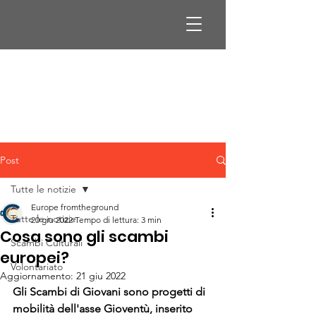
Post
Tutte le notizie
Europe fromtheground
Tutte le notizie
20 giu 2022
Tempo di lettura: 3 min
Cosa sono gli scambi
Scambi Culturali
europei?
Volontariato
Aggiornamento:
21 giu 2022
Gli Scambi di Giovani sono progetti di 
mobilità dell'asse Gioventù, inserito 