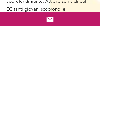
approfondimento. Attraverso i cicli del
EC tanti giovani scoprono le
opportunità di formazione, lavoro e
tirocinio offerte dall'Unione Europea.
Miriamo a coinvolgere i giovani alla
partecipazione ad attività comuni
affinché siano informati e inclusi nella
vita sociale e democratica.
Email
:
europe.cafe@promozionegiovani.it
APG
:
partnership@promozionegiovani.it
Indirizzo:
Galleria Principe "Centro
Giovanile Common Gallery"
Newsletter mensile